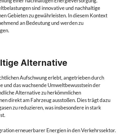
llung einer nachhaltigen Energieversorgung.
tbelastungen sind innovative und nachhaltige
nen Gebieten zu gewährleisten. In diesem Kontext
unehmend an Bedeutung und werden zu
rgen.
ltige Alternative
achtlichen Aufschwung erlebt, angetrieben durch
mme und das wachsende Umweltbewusstsein der
ndliche Alternative zu herkömmlichen
nen direkt am Fahrzeug ausstoßen. Dies trägt dazu
asen zu reduzieren, was insbesondere in stark
st.
egration erneuerbarer Energien in den Verkehrssektor.