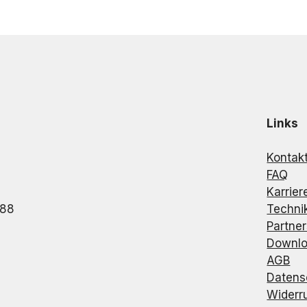
Links
Kontak
FAQ
Karrier
988
Techni
Partne
Downl
AGB
Datens
Widerr