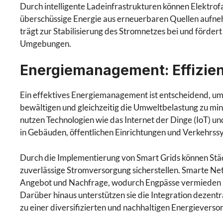
Durch intelligente Ladeinfrastrukturen können Elektrof
überschüssige Energie aus erneuerbaren Quellen aufne
trägt zur Stabilisierung des Stromnetzes bei und förder
Umgebungen.
Energiemanagement: Effizie
Ein effektives Energiemanagement ist entscheidend, um
bewältigen und gleichzeitig die Umweltbelastung zu m
nutzen Technologien wie das Internet der Dinge (IoT) un
in Gebäuden, öffentlichen Einrichtungen und Verkehrss
Durch die Implementierung von Smart Grids können Städ
zuverlässige Stromversorgung sicherstellen. Smarte N
Angebot und Nachfrage, wodurch Engpässe vermieden un
Darüber hinaus unterstützen sie die Integration dezen
zu einer diversifizierten und nachhaltigen Energieverso