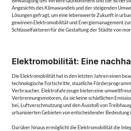
Bewältigung des Verkehrsaufkommens und die Sicherste
Angesichts des Klimawandels und der steigenden Umwel
Lösungen gefragt, um eine lebenswerte Zukunft in urba
gewinnen Elektromobilität und Energiemanagement z
Schlüsselfaktoren für die Gestaltung der Städte von mo
Elektromobilität: Eine nachha
Die Elektromobilität hat in den letzten Jahren einen be
technologische Fortschritte, staatliche Förderprogra
Verbraucher. Elektrofahrzeuge bieten eine umweltfreu
Verbrennungsmotoren, da sie keine schädlichen Emissio
bei, Luftverschmutzung und den Ausstoß von Treibhausg
urbanisierten Gebieten von entscheidender Bedeutung i
Darüber hinaus ermöglicht die Elektromobilität die Int