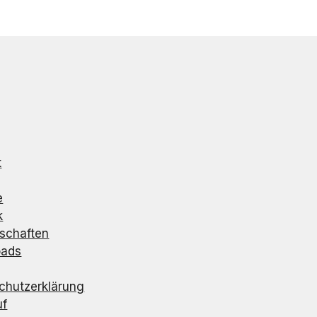
t
e
k
rschaften
oads
chutzerklärung
uf