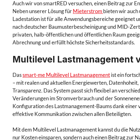
Auch wir von smartRED versuchen, einen Beitrag zur Entw
Neben unserer Lösung für
Mieterstrom
bieten wir auch 
Ladestation ist für alle Anwendungsbereiche geeignet un
nach deutscher Baumusterbescheinigung und MID-Zertifi
privaten, halb-öffentlichen und öffentlichen Raum geeig
Abrechnung und erfüllt höchste Sicherheitsstandards.
Multilevel Lastmanagement 
Das
smart-me Multilevel Lastmanagement
ist ein forts
– mit realen und aktuellen Energiewerten, Datenhoheit,
Transparenz. Das System passt sich flexibel an verschi
Veränderungen im Stromverbrauch und der Sonnenenerg
Konfiguration des Lastmanagement-Baums dank einer vis
effektive Kommunikation zwischen allen Beteiligten.
Mit dem Multilevel Lastmanagement kannst du die Nut
nur Kosten einsparen, sondern auch einen Beitrag zur Nac