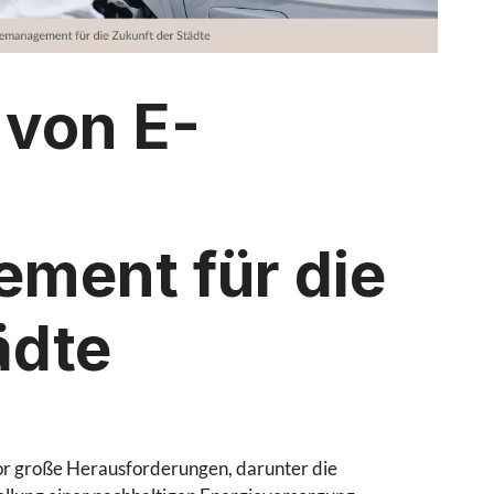
 von E-
ment für die
ädte
or große Herausforderungen, darunter die